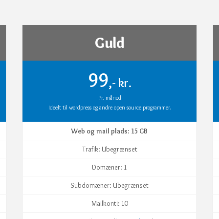
Guld
99
,- kr.
Pr. måned
Ideelt til wordpress og andre open source programmer.
Web og mail plads
:
15 GB
Trafik: Ubegrænset
Domæner: 1
Subdomæner: Ubegrænset
Mailkonti: 10