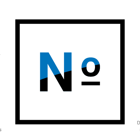
r
D
s