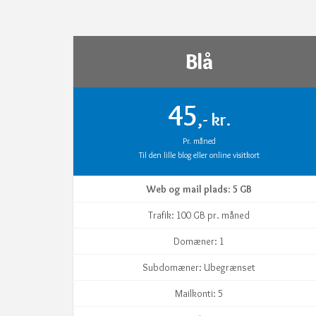
Blå
45
,- kr.
Pr. måned
Til den lille blog eller online visitkort
Web og mail plads
:
5 GB
Trafik: 100 GB pr. måned
Domæner: 1
Subdomæner: Ubegrænset
Mailkonti: 5