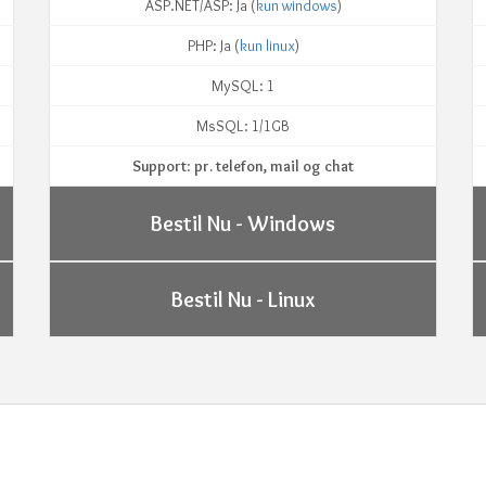
ASP.NET/ASP: Ja (
kun windows
)
PHP: Ja (
kun linux
)
MySQL: 1
MsSQL: 1/1GB
Support
:
pr. telefon, mail og chat
Bestil Nu - Windows
Bestil Nu - Linux