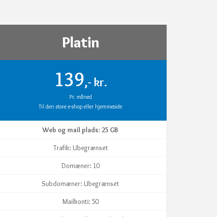
Platin
139
,- kr.
Pr. måned
Til den store e-shop eller hjemmeside
Web og mail plads
:
25 GB
Trafik: Ubegrænset
Domæner: 10
Subdomæner: Ubegrænset
Mailkonti: 50