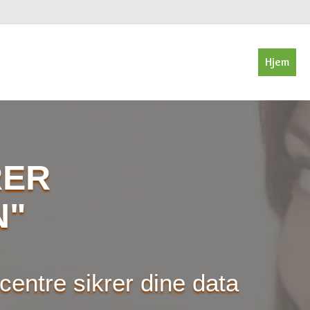
Hjem
RER
N"
entre sikrer dine data