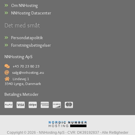
Om NNHosting
NNHosting Datacenter
Det med småt
Persondatapolitik
Forretningsbetingelser
NNHosting ApS
+45 70 23 80 23
salg@nnhosting.eu
Lindevej 1
3540 Lynge, Danmark
Betalings Metoder
Copyright © 2026 -
NNHosting ApS
- CVR: DK39192837 - Alle Rettigheder