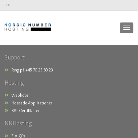
Toggl
navig
Support
Ring på +45 70 23 80 23
Hosting
Webhotel
Hostede Applikationer
SSL Certifikater
NNHosting
F.A.Q's